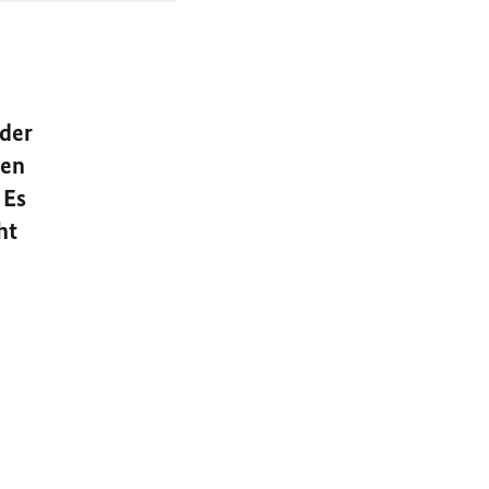
 der
nen
 Es
ht